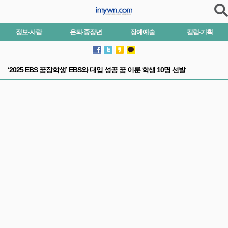
정보·사람
은퇴·중장년
장예예술
칼럼·기획
‘2025 EBS 꿈장학생’ EBS와 대입 성공 꿈 이룬 학생 10명 선발