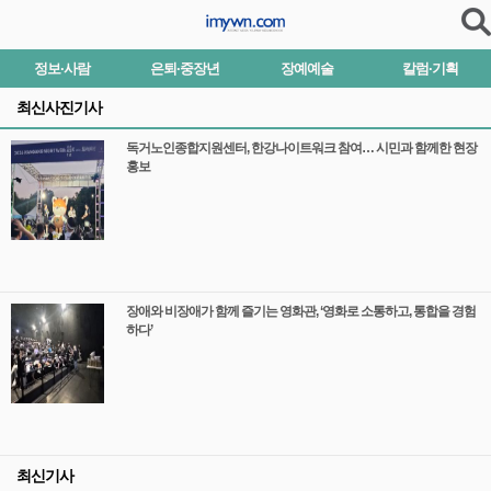
정보·사람
은퇴·중장년
장예예술
칼럼·기획
최신사진기사
독거노인종합지원센터, 한강나이트워크 참여… 시민과 함께한 현장
홍보
장애와 비장애가 함께 즐기는 영화관, ‘영화로 소통하고, 통합을 경험
하다’
최신기사