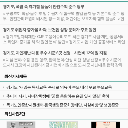
경기도, 폭염 속 휴가철 물놀이 안전수칙 준수 당부
○ 구명조끼 착용·음주 후 입수 금지·위험구역 출입 금지 등 기본수칙 준수 당
부 - 안전관리요원이 배치된 장소 이용, 어린이는 보호자와 함께 물놀이 ○ 현
장 안전관리요원 배치 및 현장점검 등 여름철 물놀이 안전관리 강화
경기도 취업자 증가율 하락, 보건업 성장 둔화가 주요 원인
○ 경기도일자리재단, GJF 고용이슈리포트 ‘최근 경기도 사업·개인·공공서비
스 취업자 증가율 하 락 원인 분석’ 발간 ○ 경기도 사업·개인·공공서비스 취업
자 증가율 하락, 보건업 취업자 증가세 둔화가 주요 원인 - 2010년대 후반부
터 빠르게 성장한 경기도 보건업, 2020년대 초 이후 증가세 둔화
경기도, 자연재난 대응 우수 시군 6곳 선정…사업비 12억 원 지원
○ 대설 분야 수원·용인·양주, 한파 분야 안성·이천·성남 선정 ○ 우수 시군에
도지사 표창과 재난관리기금 사업비 지원으로 도-시군 재난대응 협력 강화
및 우수사례 확산 기대
최신기사제목
경기도, ‘재밌는 독서교육’ 주제로 영유아 부모 대상 무료 부모교육
추미애 지사, 자녀장학생에 “꿈을 응원하는 손길 잊지 말길” 축하
독거노인종합지원센터-한국생명존중희망재단, 자살예방 및 생명존중
문화 확산을 위한 업무협약
최신사진3단